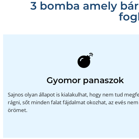
3 bomba amely bár
fog
Gyomor panaszok
Sajnos olyan állapot is kialakulhat, hogy nem tud megf
rágni, sőt minden falat fájdalmat okozhat, az evés ne
örömet.