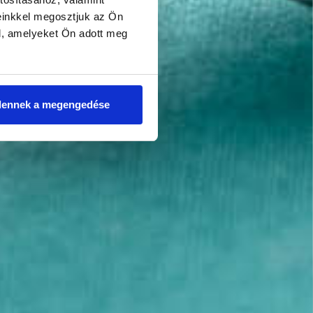
einkkel megosztjuk az Ön
l, amelyeket Ön adott meg
dennek a megengedése