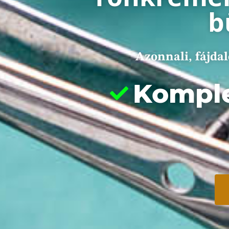
b
Azonnali, fájda
Komple