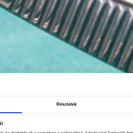
Részletek
ál
mak és hirdetések személyre szabásához, közösségi funkciók biz