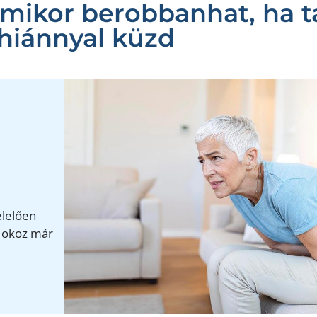
mikor berobbanhat, ha t
hiánnyal küzd
elelően
m okoz már