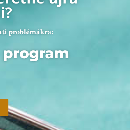
i?
ati problémákra:
ó program