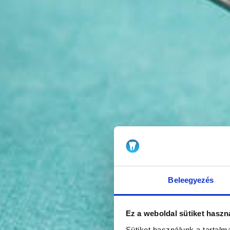
Beleegyezés
Ez a weboldal sütiket haszn
Sütiket használunk a tartal