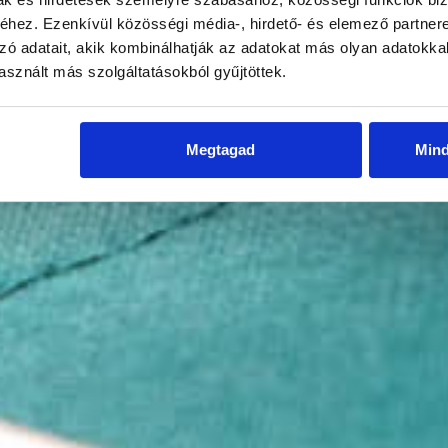
hez. Ezenkívül közösségi média-, hirdető- és elemező partner
zó adatait, akik kombinálhatják az adatokat más olyan adatokka
sznált más szolgáltatásokból gyűjtöttek.
Megtagad
Min