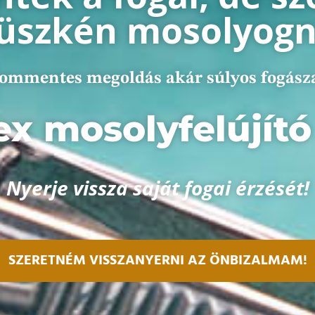
üszkén mosolyogn
lommentes megoldás akár súlyos fogász
x mosolyfelújít
Nyerje vissza saját fogai érzését!
SZERETNÉM VISSZANYERNI AZ ÖNBIZALMAM!