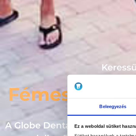
Keressü
Fémes fogtec
Beleegyezés
A Globe Dental Balatonkenes
Ez a weboldal sütiket haszn
Sütiket használunk a tartal