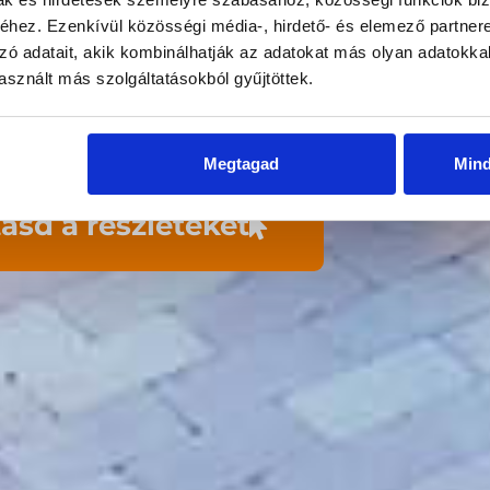
nikus kollégát keresünk! Ha s
hez. Ezenkívül közösségi média-, hirdető- és elemező partner
d a fémlemez készítést is, akk
zó adatait, akik kombinálhatják az adatokat más olyan adatokka
sznált más szolgáltatásokból gyűjtöttek.
keresünk!
A
Megtagad
Min
asd a részleteket