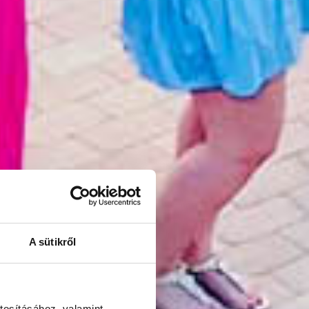
ónkba
A sütikről
gyakorlattal
tosításához, valamint