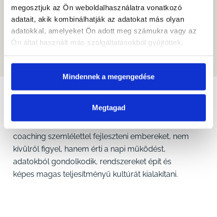
vezetői csapattal
megosztjuk az Ön weboldalhasználatra vonatkozó
adatait, akik kombinálhatják az adatokat más olyan
adatokkal, amelyeket Ön adott meg számukra vagy az
Ön által használt más szolgáltatásokból gyűjtöttek.
Mindennek a megengedése
Kit keresünk?
Megtagad
Olyan vezetőt keresünk, aki érti az értékesítési
pszichológiát és a konverzió működését, képes
coaching szemlélettel fejleszteni embereket, nem
kívülről figyel, hanem érti a napi működést,
adatokból gondolkodik, rendszereket épít és
képes magas teljesítményű kultúrát kialakítani.