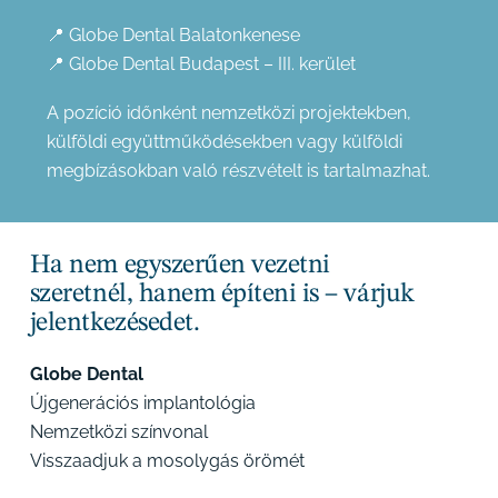
📍 Globe Dental Balatonkenese
📍 Globe Dental Budapest – III. kerület
A pozíció időnként nemzetközi projektekben,
külföldi együttműködésekben vagy külföldi
megbízásokban való részvételt is tartalmazhat.
Ha nem egyszerűen vezetni
szeretnél, hanem építeni is – várjuk
jelentkezésedet.
Globe Dental
Újgenerációs implantológia
Nemzetközi színvonal
Visszaadjuk a mosolygás örömét