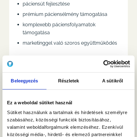
páciensút fejlesztése
prémium páciensélmény támogatása
komplexebb páciensfolyamatok
támogatása
marketinggel való szoros együttműködés
Vezetői működés
Beleegyezés
Részletek
A sütikről
riportok, elemzések, eredménykövetés
üzleti tervezés
Ez a weboldal sütiket használ
folyamatoptimalizálás
Sütiket használunk a tartalmak és hirdetések személyre
szabásához, közösségi funkciók biztosításához,
növekedési projektek vezetése
valamint weboldalforgalmunk elemzéséhez. Ezenkívül
együttműködés a klinikai, marketing és
közösségi média-, hirdető- és elemező partnereinkkel