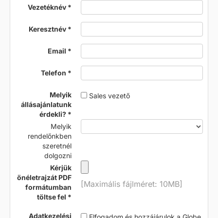
Vezetéknév
Keresztnév
Email
Telefon
Melyik
Sales vezető
állásajánlatunk
érdekli?
Melyik
rendelőnkben
szeretnél
dolgozni
Kérjük
önéletrajzát PDF
[Maximális fájlméret: 10MB]
formátumban
töltse fel
Adatkezelési
Elfogadom és hozzájárulok a Globe