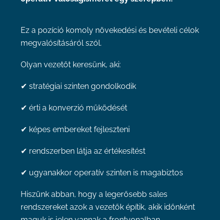
Ez a pozíció komoly növekedési és bevételi célok
megvalósításáról szól.
Olyan vezetőt keresünk, aki:
✔ stratégiai szinten gondolkodik
✔ érti a konverzió működését
✔ képes embereket fejleszteni
✔ rendszerben látja az értékesítést
✔ ugyanakkor operatív szinten is magabiztos
Hiszünk abban, hogy a legerősebb sales
rendszereket azok a vezetők építik, akik időnként
maguk is jelen vannak a frontvonalban.