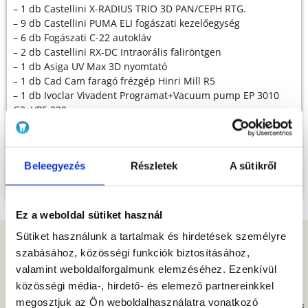
– 1 db Castellini X-RADIUS TRIO 3D PAN/CEPH RTG.
– 9 db Castellini PUMA ELI fogászati kezelőegység
– 6 db Fogászati C-22 autokláv
– 2 db Castellini RX-DC Intraorális faliröntgen
– 1 db Asiga UV Max 3D nyomtató
– 1 db Cad Cam faragó frézgép Hinri Mill R5
– 1 db Ivoclar Vivadent Programat+Vacuum pump EP 3010
G2+VP5 220
– 1 db Medit i700 Intraorális scanner
– Hőszivattyú rendszer
– Tanácsadás, nyelvi képzés
Beleegyezés
Részletek
A sütikről
A projekt tervezett befejezési dátuma: 2023.01.31.
Ez a weboldal sütiket használ
Sütiket használunk a tartalmak és hirdetések személyre
szabásához, közösségi funkciók biztosításához,
A Globe Dental Hungary komplex fogászati és
valamint weboldalforgalmunk elemzéséhez. Ezenkívül
implantológiai központ, amely Balatonkenesén és
közösségi média-, hirdető- és elemező partnereinkkel
Budapesten, Óbudán várja pácienseit.
megosztjuk az Ön weboldalhasználatra vonatkozó