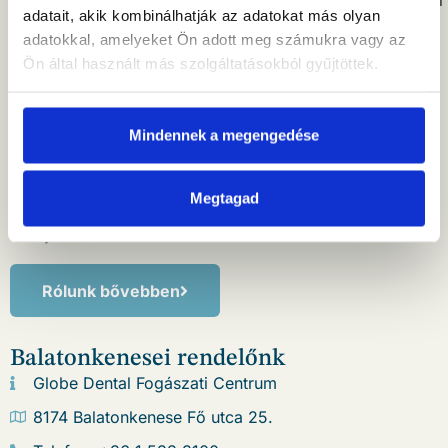
Rendelőinkben a legmodernebb diagnosztikai és kezelési
adatait, akik kombinálhatják az adatokat más olyan
technológiák, összehangolt szakorvosi csapat és
adatokkal, amelyeket Ön adott meg számukra vagy az
prémium infrastruktúra biztosítja a magas szintű ellátást
Ön által használt más szolgáltatásokból gyűjtöttek.
az egyszerű beavatkozásoktól a komplex
rehabilitációkig.
Mindennek a megengedése
Több mint
120 fős, tapasztalt szakembergárdánk
dolgozik azon, hogy minden páciens személyre szabott
figyelmet, átlátható tájékoztatást és szakmailag
Megtagad
megalapozott megoldást kapjon – biztonságos, nyugodt
környezetben.
Rólunk bővebben
Balatonkenesei rendelőnk
Globe Dental Fogászati Centrum
8174 Balatonkenese Fő utca 25.