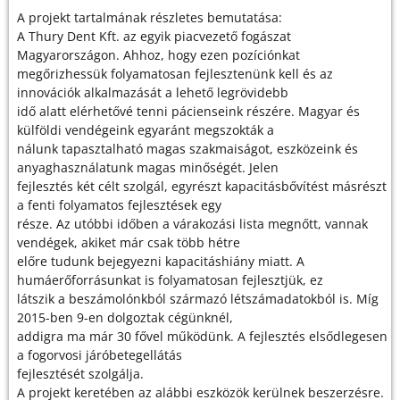
A projekt tartalmának részletes bemutatása:
A Thury Dent Kft. az egyik piacvezető fogászat
Magyarországon. Ahhoz, hogy ezen pozíciónkat
megőrizhessük folyamatosan fejlesztenünk kell és az
innovációk alkalmazását a lehető legrövidebb
idő alatt elérhetővé tenni pácienseink részére. Magyar és
külföldi vendégeink egyaránt megszokták a
nálunk tapasztalható magas szakmaiságot, eszközeink és
anyaghasználatunk magas minőségét. Jelen
fejlesztés két célt szolgál, egyrészt kapacitásbővítést másrészt
a fenti folyamatos fejlesztések egy
része. Az utóbbi időben a várakozási lista megnőtt, vannak
vendégek, akiket már csak több hétre
előre tudunk bejegyezni kapacitáshiány miatt. A
humáerőforrásunkat is folyamatosan fejlesztjük, ez
látszik a beszámolónkból származó létszámadatokból is. Míg
2015-ben 9-en dolgoztak cégünknél,
addigra ma már 30 fővel működünk. A fejlesztés elsődlegesen
a fogorvosi járóbetegellátás
fejlesztését szolgálja.
A projekt keretében az alábbi eszközök kerülnek beszerzésre.