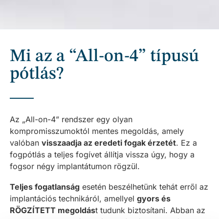
Mi az a “All-on-4” típusú
pótlás?
Az „All-on-4” rendszer egy olyan
kompromisszumoktól mentes megoldás, amely
valóban
visszaadja az eredeti fogak érzetét
. Ez a
fogpótlás a teljes fogívet állítja vissza úgy, hogy a
fogsor négy implantátumon rögzül.
Teljes fogatlanság
esetén beszélhetünk tehát erről az
implantációs technikáról, amellyel
gyors és
RÖGZÍTETT megoldás
t tudunk biztosítani. Abban az