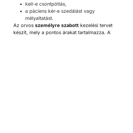
kell-e csontpótlás,
a páciens kér-e szedálást vagy
mélyaltatást.
Az orvos
személyre szabott
kezelési tervet
készít, mely a pontos árakat tartalmazza. A
kezelési díjat általában két részletben kell
kifizetni: az első részt az implantáció és az
ideiglenes pótlás készítésekor, majd pedig a
fennmaradó részt a gyógyulási időt követően,
a végleges pótlás elkészítésekor.
Részletfizetésre van lehetőség.
Élje át újra az önfeledt mosoly és rágás
örömét!
Legyen ismét magabiztos amikor másokkal
kapcsolatba kerül, akár egy üzleti tárgyaláson
vagy barátokkal, családtagokkal önfeledt
társalgás közben…