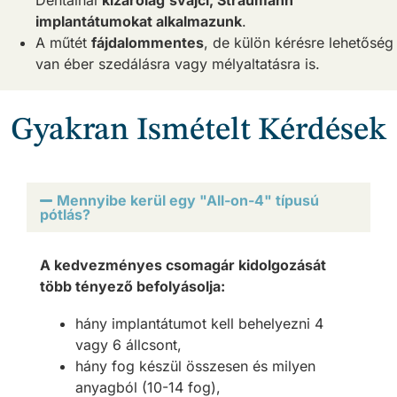
implantátumokat alkalmazunk
.
A műtét
fájdalommentes
, de külön kérésre lehetőség
van éber szedálásra vagy mélyaltatásra is.
Gyakran Ismételt Kérdések
Mennyibe kerül egy "All-on-4" típusú
pótlás?
A kedvezményes csomagár kidolgozását
több tényező befolyásolja:
hány implantátumot kell behelyezni 4
vagy 6 állcsont,
hány fog készül összesen és milyen
anyagból (10-14 fog),