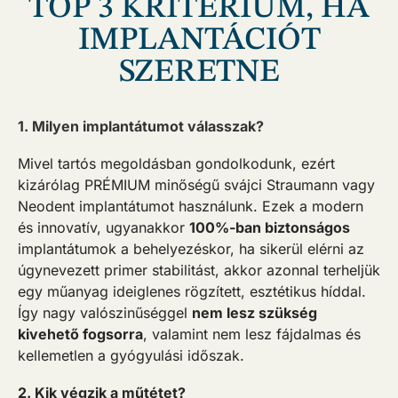
TOP 3 KRITÉRIUM, HA
IMPLANTÁCIÓT
SZERETNE
1. Milyen implantátumot válasszak?
Mivel tartós megoldásban gondolkodunk, ezért
kizárólag PRÉMIUM minőségű svájci Straumann vagy
Neodent implantátumot használunk. Ezek a modern
és innovatív, ugyanakkor
100%-ban biztonságos
implantátumok a behelyezéskor, ha sikerül elérni az
úgynevezett primer stabilitást, akkor azonnal terheljük
egy műanyag ideiglenes rögzített, esztétikus híddal.
Így nagy valószinűséggel
nem lesz szükség
kivehető fogsorra
, valamint nem lesz fájdalmas és
kellemetlen a gyógyulási időszak.
2. Kik végzik a műtétet?