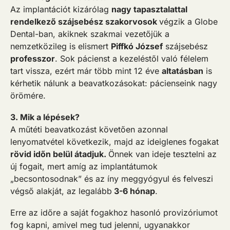
Az implantációt kizárólag
nagy tapasztalattal
rendelkező szájsebész szakorvosok
végzik a Globe
Dental-ban, akiknek szakmai vezetőjük a
nemzetközileg is elismert
Piffkó József
szájsebész
professzor
. Sok pácienst a kezeléstől való félelem
tart vissza, ezért már több mint 12 éve
altatásban
is
kérhetik nálunk a beavatkozásokat: pácienseink nagy
örömére.
3. Mik a lépések?
A műtéti beavatkozást követően azonnal
lenyomatvétel következik, majd az ideiglenes fogakat
rövid időn belül átadjuk.
Önnek van ideje tesztelni az
új fogait, mert amíg az implantátumok
„becsontosodnak” és az íny meggyógyul és felveszi
végső alakját, az legalább
3-6 hónap
.
Erre az időre a saját fogakhoz hasonló provizóriumot
fog kapni, amivel meg tud jelenni, ugyanakkor