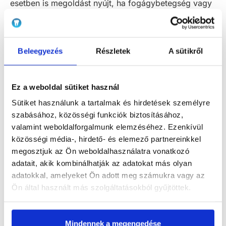
esetben is megoldást nyújt, ha fogágybetegség vagy
egyéb okból kifolyólag tönkrementek a fogai és el
kell távolítani azokat.
Beleegyezés
Részletek
A sütikről
VISSZAHÍVÁST KÉREK!
Ez a weboldal sütiket használ
Sütiket használunk a tartalmak és hirdetések személyre
szabásához, közösségi funkciók biztosításához,
valamint weboldalforgalmunk elemzéséhez. Ezenkívül
közösségi média-, hirdető- és elemező partnereinkkel
megosztjuk az Ön weboldalhasználatra vonatkozó
adatait, akik kombinálhatják az adatokat más olyan
adatokkal, amelyeket Ön adott meg számukra vagy az
Ön által használt más szolgáltatásokból gyűjtöttek.
Mindennek a megengedése