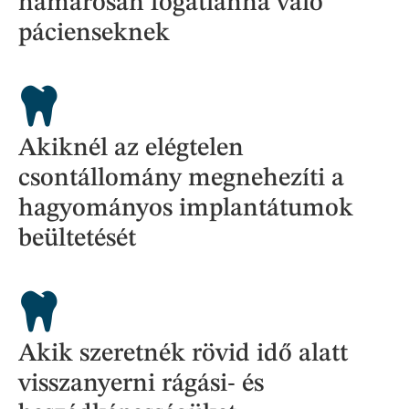
hamarosan fogatlanná váló
pácienseknek
Akiknél az elégtelen
csontállomány megnehezíti a
hagyományos implantátumok
beültetését
Akik szeretnék rövid idő alatt
visszanyerni rágási- és