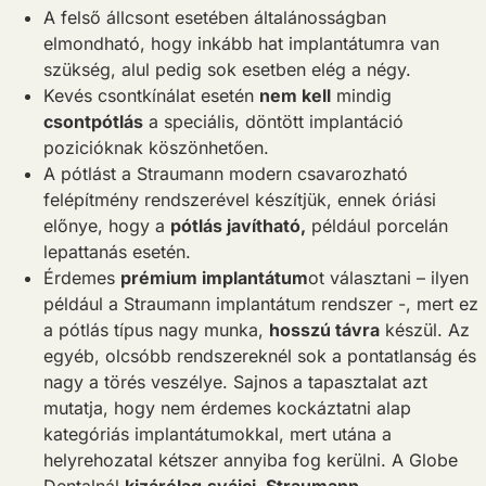
A felső állcsont esetében általánosságban
elmondható, hogy inkább hat implantátumra van
szükség, alul pedig sok esetben elég a négy.
Kevés csontkínálat esetén
nem kell
mindig
csontpótlás
a speciális, döntött implantáció
pozicióknak köszönhetően.
A pótlást a Straumann modern csavarozható
felépítmény rendszerével készítjük, ennek óriási
előnye, hogy a
pótlás javítható,
például porcelán
lepattanás esetén.
Érdemes
prémium implantátum
ot választani – ilyen
például a Straumann implantátum rendszer -, mert ez
a pótlás típus nagy munka,
hosszú távra
készül. Az
egyéb, olcsóbb rendszereknél sok a pontatlanság és
nagy a törés veszélye. Sajnos a tapasztalat azt
mutatja, hogy nem érdemes kockáztatni alap
kategóriás implantátumokkal, mert utána a
helyrehozatal kétszer annyiba fog kerülni. A Globe
Dentalnál
kizárólag
svájci, Straumann