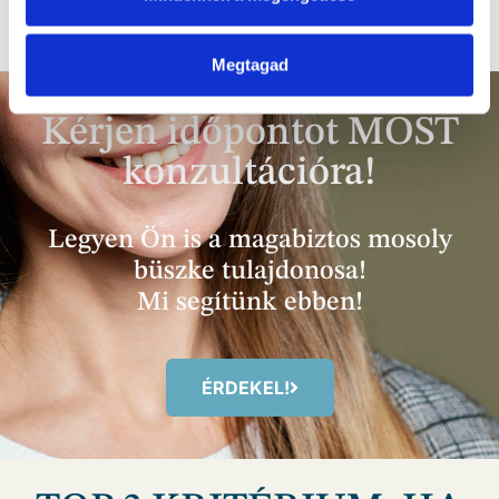
Megtagad
Kérjen időpontot MOST
konzultációra!
Legyen Ön is a magabiztos mosoly
büszke tulajdonosa!
Mi segítünk ebben!
ÉRDEKEL!