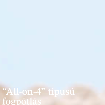
“All-on-4” típusú
fogpótlás