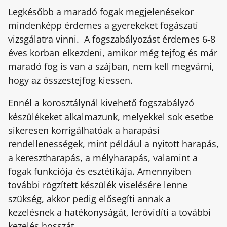
Legkésőbb a maradó fogak megjelenésekor
mindenképp érdemes a gyerekeket fogászati
vizsgálatra vinni. A fogszabályozást érdemes 6-8
éves korban elkezdeni, amikor még tejfog és már
maradó fog is van a szájban, nem kell megvárni,
hogy az összestejfog kiessen.
Ennél a korosztálynál kivehető fogszabályzó
készülékeket alkalmazunk, melyekkel sok esetbe
sikeresen korrigálhatóak a harapási
rendellenességek, mint például a nyitott harapás,
a keresztharapás, a mélyharapás, valamint a
fogak funkciója és esztétikája. Amennyiben
további rögzített készülék viselésére lenne
szükség, akkor pedig elősegíti annak a
kezelésnek a hatékonyságát, lerövidíti a további
kezelés hosszát.