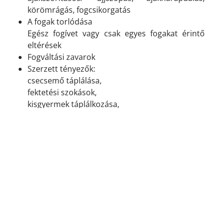
körömrágás, fogcsikorgatás
A fogak torlódása
Egész fogívet vagy csak egyes fogakat érintő
eltérések
Fogváltási zavarok
Szerzett tényezők:
csecsemő táplálása,
fektetési szokások,
kisgyermek táplálkozása,
Szájlégzés
Kicsi, fejletlen állcsontok