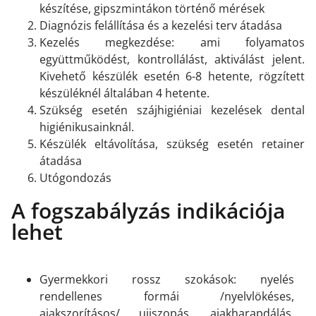
készítése, gipszmintákon történő mérések
Diagnózis felállítása és a kezelési terv átadása
Kezelés megkezdése: ami folyamatos
együttműködést, kontrollálást, aktiválást jelent.
Kivehető készülék esetén 6-8 hetente, rögzített
készüléknél általában 4 hetente.
Szükség esetén szájhigiéniai kezelések dental
higiénikusainknál.
Készülék eltávolítása, szükség esetén retainer
átadása
Utógondozás
A fogszabályzás indikációja
lehet
Gyermekkori rossz szokások: nyelés
rendellenes formái /nyelvlökéses,
ajakszorításos/ ujjszopás, ajakharapdálás,