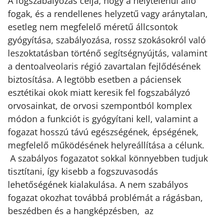
A fogszabályozás célja, hogy a helytelenül álló
fogak, és a rendellenes helyzetű vagy aránytalan,
esetleg nem megfelelő méretű állcsontok
gyógyítása, szabályozása, rossz szokásokról való
leszoktatásban történő segítségnyújtás, valamint
a dentoalveolaris régió zavartalan fejlődésének
biztosítása. A legtöbb esetben a páciensek
esztétikai okok miatt keresik fel fogszabályzó
orvosainkat, de orvosi szempontból komplex
módon a funkciót is gyógyítani kell, valamint a
fogazat hosszú távú egészségének, épségének,
megfelelő működésének helyreállítása a célunk.
A szabályos fogazatot sokkal könnyebben tudjuk
tisztítani, így kisebb a fogszuvasodás
lehetőségének kialakulása. A nem szabályos
fogazat okozhat továbbá problémát a rágásban,
beszédben és a hangképzésben, az