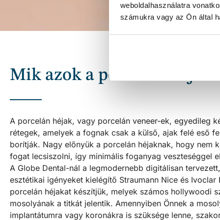
weboldalhasználatra vonatko
számukra vagy az Ön által ha
Mik azok a porcelán héjak?
A porcelán héjak, vagy porcelán veneer-ek, egyedileg k
rétegek, amelyek a fognak csak a külső, ajak felé eső fe
borítják. Nagy előnyük a porcelán héjaknak, hogy nem k
fogat lecsiszolni, így minimális foganyag veszteséggel e
A Globe Dental-nál a legmodernebb digitálisan tervezet
esztétikai igényeket kielégítő Straumann Nice és Ivocla
porcelán héjakat készítjük, melyek számos hollywoodi 
mosolyának a titkát jelentik. Amennyiben Önnek a mosoly
implantátumra vagy koronákra is szüksége lenne, szako