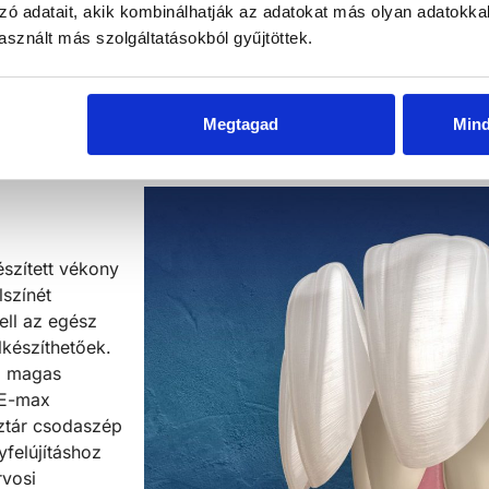
zó adatait, akik kombinálhatják az adatokat más olyan adatokka
sznált más szolgáltatásokból gyűjtöttek.
Megtagad
Min
észített vékony
lszínét
ell az egész
lkészíthetőek.
t, magas
r E-max
sztár csodaszép
felújításhoz
rvosi