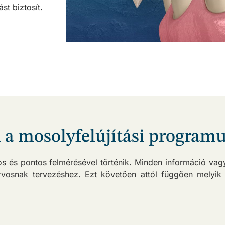
t biztosít.
 a mosolyfelújítási program
 és pontos felmérésével történik. Minden információ vag
rvosnak tervezéshez. Ezt követően attól függően melyik