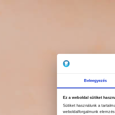
Beleegyezés
Ez a weboldal sütiket haszn
Sütiket használunk a tartal
weboldalforgalmunk elemzésé