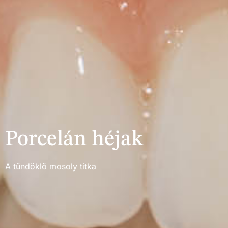
Porcelán héjak
A tündöklő mosoly titka