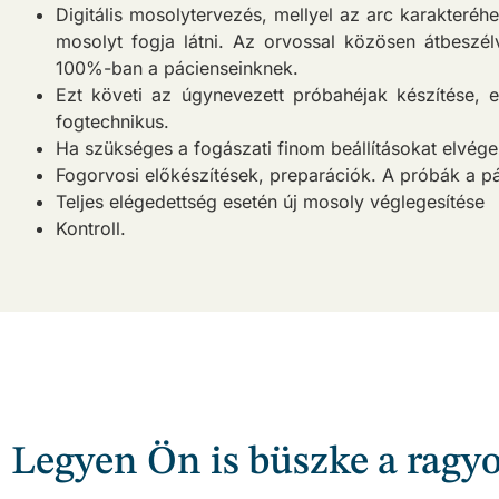
Digitális mosolytervezés, mellyel az arc karakteréh
mosolyt fogja látni. Az orvossal közösen átbeszél
100%-ban a pácienseinknek.
Ezt követi az úgynevezett próbahéjak készítése, e
fogtechnikus.
Ha szükséges a fogászati finom beállításokat elvégez
Fogorvosi előkészítések, preparációk. A próbák a p
Teljes elégedettség esetén új mosoly véglegesítése
Kontroll.
Legyen Ön is büszke a ragy