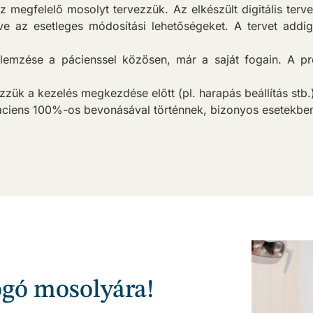
ez megfelelő mosolyt tervezzük. Az elkészült digitális ter
ve az esetleges módosítási lehetőségeket. A tervet addig
lemzése a pácienssel közösen, már a saját fogain. A pró
zük a kezelés megkezdése előtt (pl. harapás beállítás stb.
áciens 100%-os bevonásával történnek, bizonyos esetekben 
ogó mosolyára!