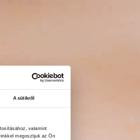
A sütikről
tosításához, valamint
einkkel megosztjuk az Ön